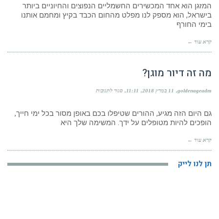
לשדרג
המזגן הוא אחד המכשירים החשמליים הנפוצים והחיוניים ביותר
למזגן
בישראל, הוא מספק לנו מפלט מהחום הכבד בקיץ ומחמם אותנו
חדש?
בימי החורף
–
סימנים,
חיסכון
קרא עוד ←
וקבלת
החלטה
נכונה
מה זה דיור מוגן?
על
goldenageadm
11 במרץ 2018
11:11
סגור לתגובות
מה
זה
דיור
גם היום הזה מגיע, ההורים שטיפלו בכם באופן מסור בכל ימי חייך,
מוגן?
הופכים להיות מטופלים על ידך. המשימה שלך היא
קרא עוד ←
תן לנו לייק