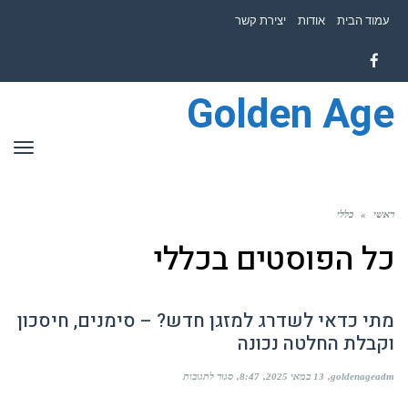
לתוכן
עמוד הבית
אודות
יצירת קשר
Facebook
Golden Age
תפר
ראשי
»
כללי
כל הפוסטים ב
כללי
מתי כדאי לשדרג למזגן חדש? – סימנים, חיסכון
וקבלת החלטה נכונה
על
goldenageadm
13 במאי 2025
8:47
סגור לתגובות
מתי
כדאי