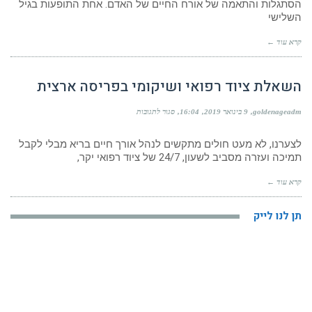
הסתגלות והתאמה של אורח החיים של האדם. אחת התופעות בגיל
בשמיעה
השלישי
בגיל
מבוגר?
קרא עוד ←
השאלת ציוד רפואי ושיקומי בפריסה ארצית
על
goldenageadm
9 בינואר 2019
16:04
סגור לתגובות
השאלת
ציוד
רפואי
לצערנו, לא מעט חולים מתקשים לנהל אורך חיים בריא מבלי לקבל
ושיקומי
תמיכה ועזרה מסביב לשעון, 24/7 של ציוד רפואי יקר,
בפריסה
ארצית
קרא עוד ←
תן לנו לייק