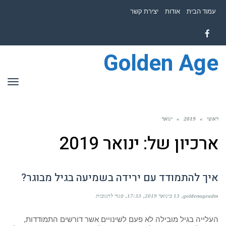
לתוכן
עמוד הבית
אודות
יצירת קשר
Facebook
Golden Age
תפר
ראשי
»
2019
»
ינואר
ארכיון של:
ינואר 2019
איך להתמודד עם ירידה בשמיעה בגיל מבוגר?
על
goldenageadm
13 בינואר 2019
17:33
סגור לתגובות
איך
להתמודד
עם
העלייה בגיל מובילה לא פעם לשינויים אשר דורשים התמודדות,
ירידה